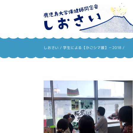
しおさい
しおさい
/
学生による【かごシマ展】－2018
/