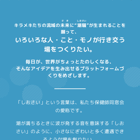
さ
き
しお
さい
キラメキたちの流域の
未
来
に“
潮
騒
”が生まれることを
願って、
いろいろな人・こと・モノが行き交う
場をつくりたい。
毎日が、世界がちょっとたのしくなる、
そんなアイデアを生み出せるプラットフォームづ
くりをめざします。
「しおさい」という言葉は、私たち保健師同窓会
の愛称です。
潮が満ちるときに波が発する音を意味する「しお
さい」のように、
小さなにぎわいと多く遭遇でき
るような場を創りたい。