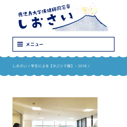
しおさい
メニュー
しおさい
/
学生による【かごシマ展】－2018
/