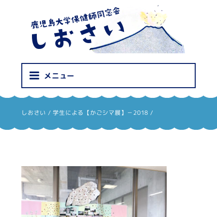
しおさい
メニュー
しおさい
/
学生による【かごシマ展】－2018
/