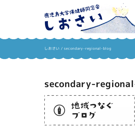
しおさい
しおさい
/
secondary-regional-blog
secondary-regional