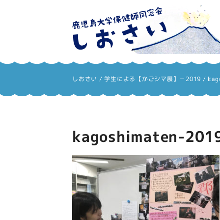
しおさい
しおさい
/
学生による【かごシマ展】－2019
/
kag
kagoshimaten-201